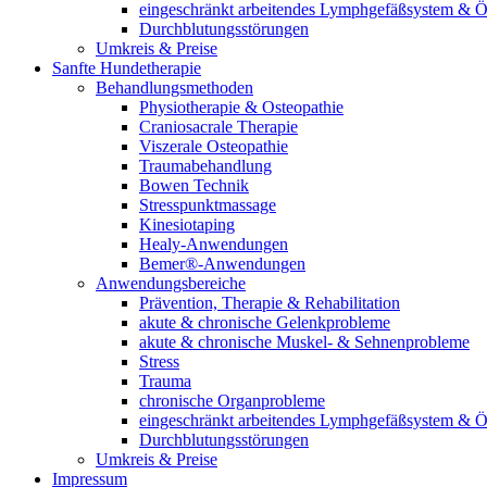
eingeschränkt arbeitendes Lymphgefäßsystem & 
Durchblutungsstörungen
Umkreis & Preise
Sanfte Hundetherapie
Behandlungsmethoden
Physiotherapie & Osteopathie
Craniosacrale Therapie
Viszerale Osteopathie
Traumabehandlung
Bowen Technik
Stresspunktmassage
Kinesiotaping
Healy-Anwendungen
Bemer®-Anwendungen
Anwendungsbereiche
Prävention, Therapie & Rehabilitation
akute & chronische Gelenkprobleme
akute & chronische Muskel- & Sehnenprobleme
Stress
Trauma
chronische Organprobleme
eingeschränkt arbeitendes Lymphgefäßsystem & 
Durchblutungsstörungen
Umkreis & Preise
Impressum