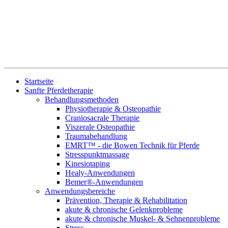
Startseite
Sanfte Pferdetherapie
Behandlungsmethoden
Physiotherapie & Osteopathie
Craniosacrale Therapie
Viszerale Osteopathie
Traumabehandlung
EMRT™ - die Bowen Technik für Pferde
Stresspunktmassage
Kinesiotaping
Healy-Anwendungen
Bemer®-Anwendungen
Anwendungsbereiche
Prävention, Therapie & Rehabilitation
akute & chronische Gelenkprobleme
akute & chronische Muskel- & Sehnenprobleme
Stress