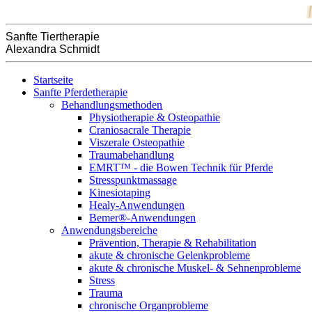
Sanfte Tiertherapie
Alexandra Schmidt
Startseite
Sanfte Pferdetherapie
Behandlungsmethoden
Physiotherapie & Osteopathie
Craniosacrale Therapie
Viszerale Osteopathie
Traumabehandlung
EMRT™ - die Bowen Technik für Pferde
Stresspunktmassage
Kinesiotaping
Healy-Anwendungen
Bemer®-Anwendungen
Anwendungsbereiche
Prävention, Therapie & Rehabilitation
akute & chronische Gelenkprobleme
akute & chronische Muskel- & Sehnenprobleme
Stress
Trauma
chronische Organprobleme